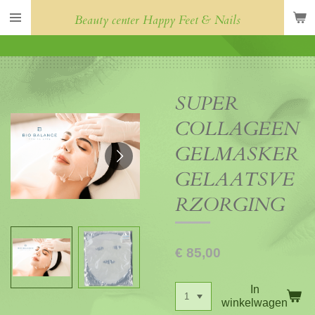
Ga
Beauty center Happy Feet & Nails
direct
naar
de
hoofdinhoud
SUPER
COLLAGEEN
GELMASKER
GELAATSVE
RZORGING
€ 85,00
In
winkelwagen