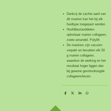
Dankzij de zachte aard van
dit masker kan het bij elk
huidtype toegepast worden.
Hoofdbestanddelen:
oplosbaar marien collageen,
zoete amandel, Polylift.
De maskers zijn vacuüm
verpakt en bevatten elk 50
g marien collageen,
waardoor de werking en het
resultaat hoger liggen dan
bij gewone gevriesdroogde
collageenvliezen.
D
D
S
D
e
e
h
e
l
e
a
l
e
l
r
e
n
e
n