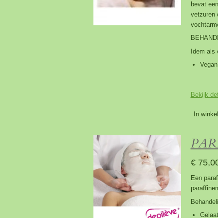
bevat een
vetzuren 
vochtarme
BEHAND
Idem als 
Vegan
Bekijk det
In winke
PAR
€ 75,0
Een paraf
paraffine
Behandel
Gelaat