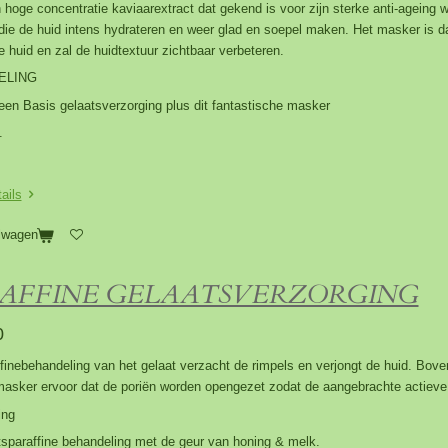
 hoge concentratie kaviaarextract dat gekend is voor zijn sterke anti-ageing 
die de huid intens hydrateren en weer glad en soepel maken. Het masker is da
 huid en zal de huidtextuur zichtbaar verbeteren.
ELING
een Basis gelaatsverzorging plus dit fantastische masker
.
ails
lwagen
AFFINE GELAATSVERZORGING
0
finebehandeling van het gelaat verzacht de rimpels en verjongt de huid. Bo
masker ervoor dat de poriën worden opengezet zodat de aangebrachte actiev
ing
sparaffine behandeling met de geur van honing & melk.