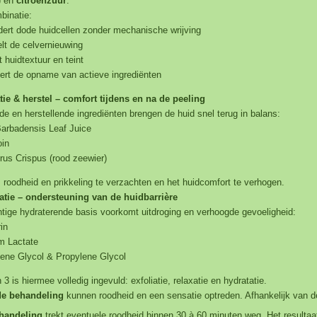
) en
citroenzuur
.
binatie:
dert dode huidcellen zonder mechanische wrijving
lt de celvernieuwing
nt huidtextuur en teint
ert de opname van actieve ingrediënten
tie & herstel – comfort tijdens en na de peeling
e en herstellende ingrediënten brengen de huid snel terug in balans:
arbadensis Leaf Juice
oin
us Crispus (rood zeewier)
 roodheid en prikkeling te verzachten en het huidcomfort te verhogen.
atie – ondersteuning van de huidbarrière
tige hydraterende basis voorkomt uitdroging en verhoogde gevoeligheid:
in
m Lactate
ene Glycol & Propylene Glycol
3 is hiermee volledig ingevuld: exfoliatie, relaxatie en hydratatie.
de behandeling
kunnen roodheid en een sensatie optreden. Afhankelijk van d
handeling
trekt eventuele roodheid binnen 30 à 60 minuten weg. Het resultaa