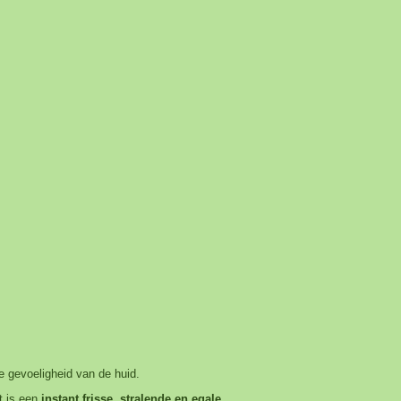
e gevoeligheid van de huid.
t is een
instant frisse, stralende en egale