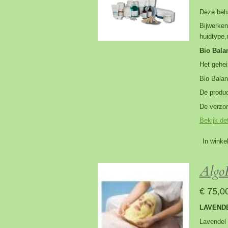
Deze beha
Bijwerken
huidtype
Bio Bala
Het gehei
Bio Balan
De produc
De verzor
Bekijk det
In winke
AlgoH
€ 75,0
LAVENDE
Lavendel 