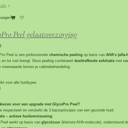
ails
lwagen
Pro Peel gelaatsverzorging
0
ro Peel is een professionele
chemische peeling
op basis van
AHA’s (alfa-
t en tot rust brengt. Deze peeling combineert
doeltreffende exfoliatie
met
co
e meerwaarde binnen je cabinebehandeling.
kt voor alle huidtypes
l
iezen voor een upgrade met GlycoPro Peel?
e respecteert en versterkt de 3 basisprincipes van een gezonde huid:
atie – actieve huidvernieuwing
 Peel werkt op basis van
glycolzuur
(kleinste AHA-molecule), ondersteund d