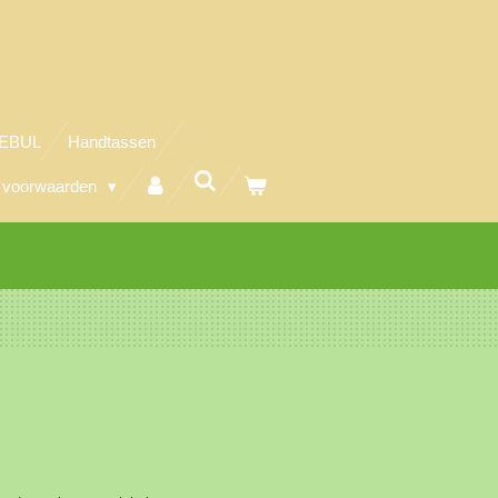
REBUL
Handtassen
 voorwaarden