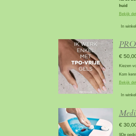
huid
Bekijk det
In winke
PRON
€ 50,0
Kiezen vo
Kom kenni
Bekijk det
In winke
Medis
€ 30,0
9De pedic