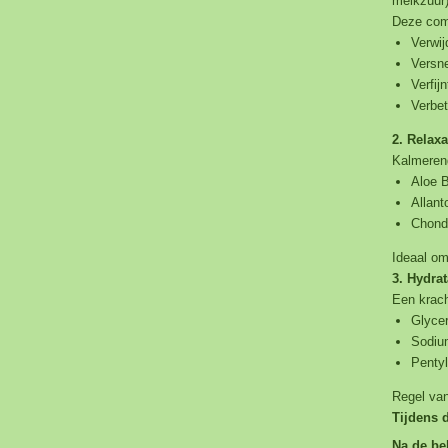
melkzuur
Deze com
Verwij
Versne
Ver
fij
Verbet
2. Relaxa
Kalmerend
Aloe B
Allant
Chondr
Ideaal om
3. Hydrat
Een krach
Glycer
Sodiu
Pentyl
Regel van 
Tijdens 
Na de be