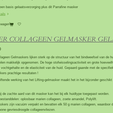
een basis gelaatsverzorging plus dit Parrafine masker
ails
lwagen
ER COLLAGEEN GELMASKER GE
0
lageen Gelmaskers lijken sterk op de structuur van het bindweefsel van de h
len makkelijk opgenomen. De hoge stofwisselingsactiviteit en grote hoeveelh
vochtgehalte en de elasticiteit van de huid. Gepaard gaande met de specifi
ers prachtige resultaten !
liftende werking van het Lifting-gelmasker maakt het in het bijzonder geschikt 
j de zachte aard van dit masker kan het bij elk huidtype toegepast worden.
estanddelen: oplosbaar marien collageen, zoete amandel, Polylift.
kers zijn vacuüm verpakt en bevatten elk 50 g marien collageen, waardoor de
wone gevriesdroogde collageenvliezen.