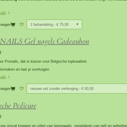
ails
lwagen
AILS Gel nagels Cadeaubon
0
or Pronails, dat is kiezen voor Belgische topkwaliteit.
smaken en laat je overtuigen.
ails
lwagen
che Pedicure
0
ure omvat knippen en vijlen van teennagels, verwijderen van eelt en eeltpitt