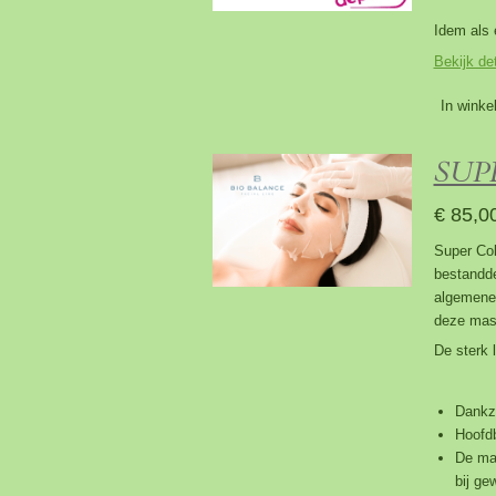
Idem als 
Bekijk det
In winke
SUP
€ 85,0
Super Col
bestandde
algemene 
deze mask
De sterk 
Dankzi
Hoofdb
De mas
bij ge