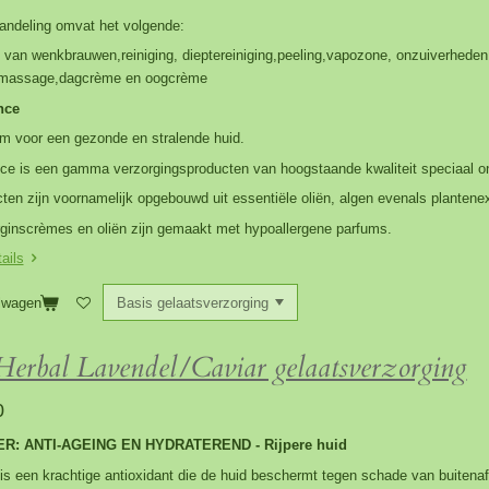
ndeling omvat het volgende:
 van wenkbrauwen,reiniging, dieptereiniging,peeling,vapozone, onzuiverhede
,massage,dagcrème en oogcrème
nce
m voor een gezonde en stralende huid.
ce is een gamma verzorgingsproducten van hoogstaande kwaliteit speciaal o
ten zijn voornamelijk opgebouwd uit essentiële oliën, algen evenals plantenex
ginscrèmes en oliën zijn gemaakt met hypoallergene parfums.
ails
lwagen
erbal Lavendel/Caviar gelaatsverzorging
0
R: ANTI-AGEING EN HYDRATEREND - Rijpere huid
is een krachtige antioxidant die de huid beschermt tegen schade van buitena