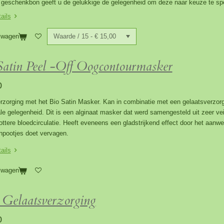
geschenkbon geeft u de gelukkige de gelegenheid om deze naar keuze te spe
ails
lwagen
atin Peel -Off Oogcontourmasker
0
zorging met het Bio Satin Masker. Kan in combinatie met een gelaatsverzorg
le gelegenheid. Dit is een alginaat masker dat werd samengesteld uit zeer ve
ottere bloedcirculatie. Heeft eveneens een gladstrijkend effect door het aanw
npootjes doet vervagen.
ails
lwagen
 Gelaatsverzorging
0