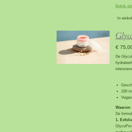
Bekijk det
In winke
Glyco
€ 75,0
De GlycoP
hydrateer
intensiev
Geschi
100 m
Vegan
Waarom k
De formul
1. Exfoli
GlycoPro