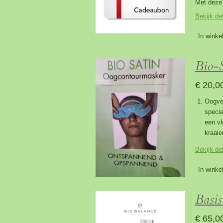
Met deze 
Bekijk det
In winke
Bio-S
€ 20,0
Oogver
specia
een vl
kraaie
Bekijk det
In winke
Basis
€ 65,0