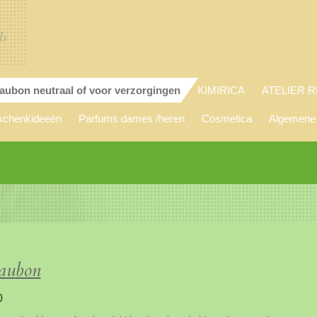
ls
aubon neutraal of voor verzorgingen
KIMIRICA
ATELIER 
chenkideeën
Parfums dames /heren
Cosmetica
Algemene
aubon
0