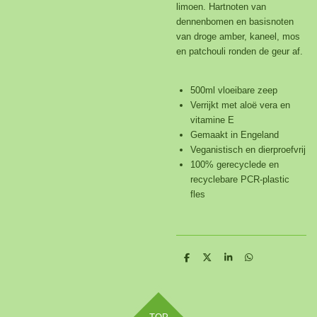
limoen. Hartnoten van
dennenbomen en basisnoten
van droge amber, kaneel, mos
en patchouli ronden de geur af.
500ml vloeibare zeep
Verrijkt met aloë vera en
vitamine E
Gemaakt in Engeland
Veganistisch en dierproefvrij
100% gerecyclede en
recyclebare PCR-plastic
fles
D
D
S
D
e
e
h
e
l
e
a
l
e
l
r
e
n
e
n
TOP