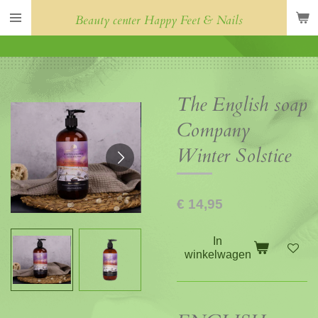
Ga
Beauty center Happy Feet & Nails
direct
naar
de
hoofdinhoud
The English soap
Company
Winter Solstice
€ 14,95
In
winkelwagen