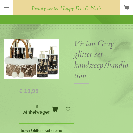
Ga
Beauty center Happy Feet & Nails
direct
naar
de
hoofdinhoud
Vivian Gray
glitter set
handzeep/handlo
tion
€ 19,95
In
winkelwagen
Brown Glitters set creme