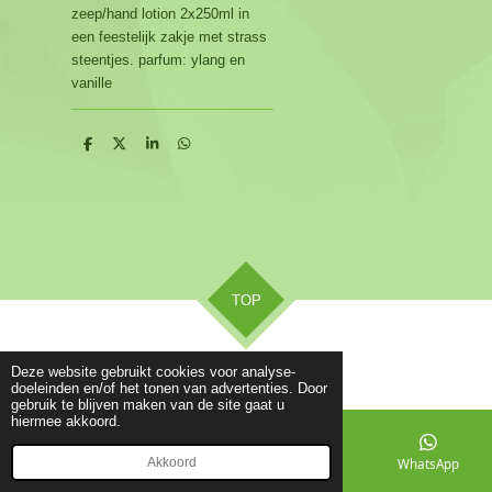
zeep/hand lotion 2x250ml in
een feestelijk zakje met strass
steentjes. parfum: ylang en
vanille
D
D
S
D
e
e
h
e
l
e
a
l
e
l
r
e
n
e
n
TOP
© 2018 - 2026 Beauty center Happy Feet & nails
Deze website gebruikt cookies voor analyse-
doeleinden en/of het tonen van advertenties. Door
gebruik te blijven maken van de site gaat u
hiermee akkoord.
Akkoord
E-mailadres
Telefoonnummer
Kaart
WhatsApp