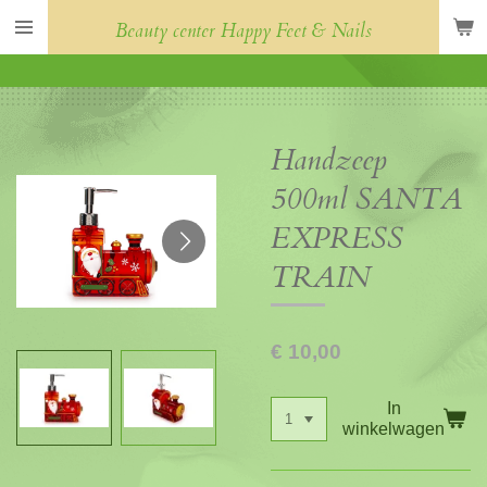
Ga
Beauty center Happy Feet & Nails
direct
naar
de
hoofdinhoud
Handzeep
500ml SANTA
EXPRESS
TRAIN
€ 10,00
In
winkelwagen