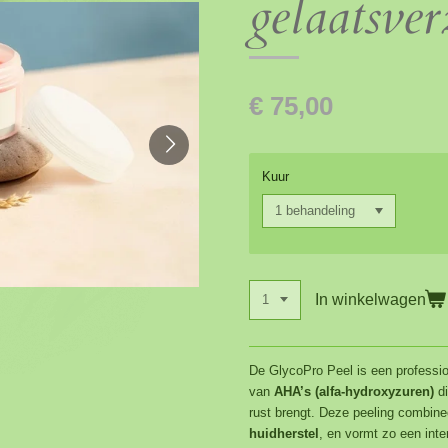
gelaatsve
€ 75,00
Kuur
In winkelwagen
De GlycoPro Peel is een professi
van
AHA’s (alfa-hydroxyzuren)
di
rust brengt. Deze peeling combine
huidherstel
, en vormt zo een int