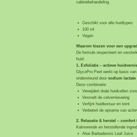
cabinebehandeling.
Geschikt voor alle huidtypes
100 ml
Vegan
Waarom kiezen voor een upgrad
De formule respecteert en verster
huid:
1. Exfoliatie – actieve huidvern
GlycoPro Peel werkt op basis va
ondersteund door
sodium lactate
Deze combinatie:
Verwijdert dode huidcellen zon
Versnelt de celvernieuwing
Ver
fijnt huidtextuur en teint
Verbetert de opname van actie
2. Relaxatie & herstel – comfort
Kalmerende en herstellende ingred
Aloe Barbadensis Leaf Juice