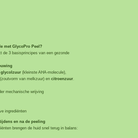
e met GlycoPro Peel?
kt de 3 basisprincipes van een gezonde
ieuwing
n
glycolzuur
(kleinste AHA-molecule),
(zoutvorm van melkzuur) en
citroenzuur
.
der mechanische wrijving
ve ingrediënten
 tijdens en na de peeling
iënten brengen de huid snel terug in balans: