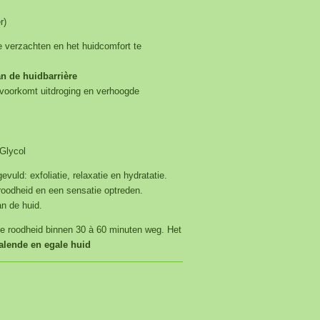
r)
e verzachten en het huidcomfort te
an de huidbarrière
 voorkomt uitdroging en verhoogde
Glycol
evuld: exfoliatie, relaxatie en hydratatie.
oodheid en een sensatie optreden.
an de huid.
le roodheid binnen 30 à 60 minuten weg. Het
tralende en egale huid