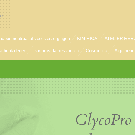
ls
ubon neutraal of voor verzorgingen
KIMIRICA
ATELIER REB
chenkideeën
Parfums dames /heren
Cosmetica
Algemene
GlycoPro 