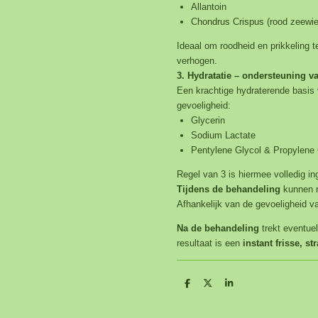
Allantoin
Chondrus Crispus (rood zeewie
Ideaal om roodheid en prikkeling t
verhogen.
3. Hydratatie – ondersteuning v
Een krachtige hydraterende basis
gevoeligheid:
Glycerin
Sodium Lactate
Pentylene Glycol & Propylene 
Regel van 3 is hiermee volledig ing
Tijdens de behandeling
kunnen r
Afhankelijk van de gevoeligheid v
Na de behandeling
trekt eventue
resultaat is een
instant frisse, s
D
D
S
e
e
h
l
e
a
e
l
r