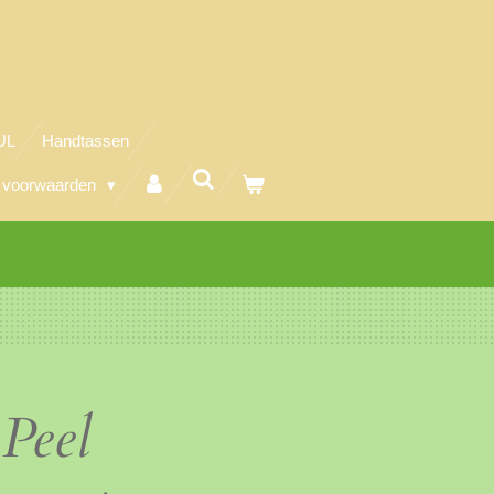
UL
Handtassen
 voorwaarden
Peel