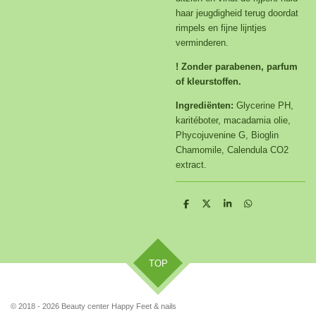
haar jeugdigheid terug doordat
rimpels en fijne lijntjes
verminderen.
! Zonder parabenen, parfum
of kleurstoffen.
Ingrediënten:
Glycerine PH,
karitéboter, macadamia olie,
Phycojuvenine G, Bioglin
Chamomile, Calendula CO2
extract.
D
D
S
D
e
e
h
e
l
e
a
l
e
l
r
e
n
e
n
TOP
© 2018 - 2026 Beauty center Happy Feet & nails