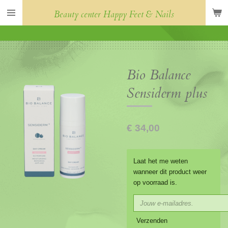
Ga
Beauty center Happy Feet & Nails
direct
naar
de
hoofdinhoud
Bio Balance
Sensiderm plus
€ 34,00
Laat het me weten
wanneer dit product weer
op voorraad is.
Verzenden